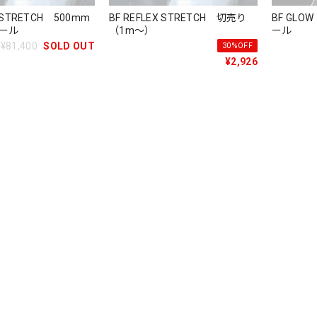
X STRETCH 500mm
BF REFLEX STRETCH 切売り
BF GLO
ロール
（1m～）
ール
¥81,400
SOLD OUT
30%OFF
¥2,926